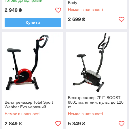
Готово до відправки
Body
2 949
Немає в наявності
₴
2 699
₴
Купити
Велотренажер 7FIT BOOST
Велотренажер Total Sport
8801 магнітний, пульс до 120
Webber Evo червоний
кг
Немає в наявності
Немає в наявності
2 849
5 349
₴
₴