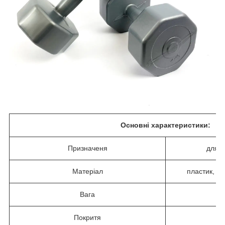
Основні характеристики:
Призначеня
для д
Матеріал
пластик, м
Вага
Покритя