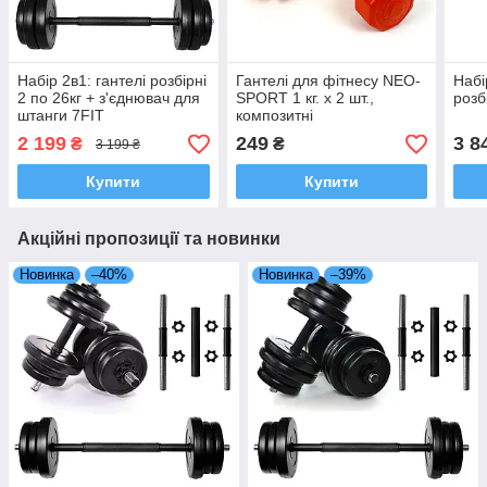
Набір 2в1: гантелі розбірні
Гантелі для фітнесу NEO-
Набі
2 по 26кг + з'єднювач для
SPORT 1 кг. x 2 шт.,
розб
штанги 7FIT
композитні
2 199
249
3 8
₴
₴
3 199 ₴
Купити
Купити
Акційні пропозиції та новинки
Новинка
–40%
Новинка
–39%