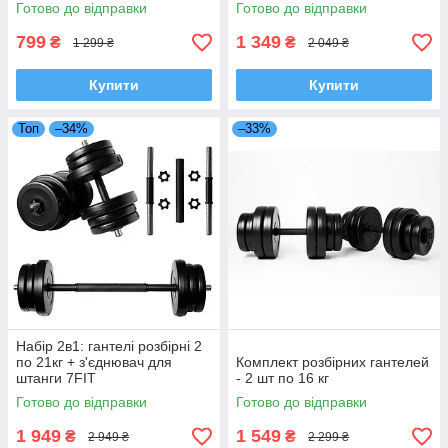
Готово до відправки
Готово до відправки
799
1 349
₴
₴
1 299 ₴
2 049 ₴
Купити
Купити
Топ
–34%
–33%
Набір 2в1: гантелі розбірні 2
по 21кг + з'єднювач для
Комплект розбірних гантелей
штанги 7FIT
- 2 шт по 16 кг
Готово до відправки
Готово до відправки
1 949
1 549
₴
₴
2 949 ₴
2 299 ₴