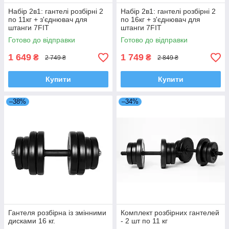
Набір 2в1: гантелі розбірні 2
Набір 2в1: гантелі розбірні 2
по 11кг + з'єднювач для
по 16кг + з'єднювач для
штанги 7FIT
штанги 7FIT
Готово до відправки
Готово до відправки
1 649
1 749
₴
₴
2 749 ₴
2 849 ₴
Купити
Купити
–38%
–34%
Гантеля розбірна із змінними
Комплект розбірних гантелей
дисками 16 кг.
- 2 шт по 11 кг