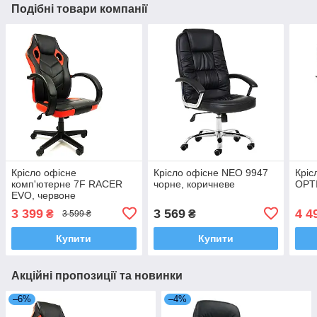
Подібні товари компанії
Крісло офісне
Крісло офісне NEO 9947
Кріс
комп'ютерне 7F RACER
чорне, коричневе
OPT
EVO, червоне
3 399
3 569
4 4
₴
₴
3 599 ₴
Купити
Купити
Акційні пропозиції та новинки
–6%
–4%