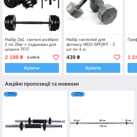
Набір 2в1: гантелі розбірні
Набір гантелей для
Гриф
2 по 26кг + з'єднювач для
фітнесу NEO-SPORT - 2
штанги 7FIT
шт по 4 кг.
2 199
439
1 2
₴
₴
3 199 ₴
Купити
Купити
Акційні пропозиції та новинки
–33%
–22%